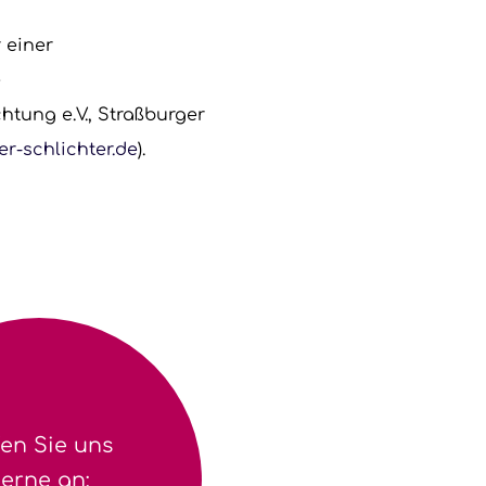
 einer
e
htung e.V., Straßburger
r-schlichter.de
).
en Sie uns
erne an: